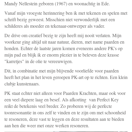
Mandy Nellestein geboren (1967) en woonachtig in Ede.
Vanaf mijn vroegste herinnering ben ik met tekenen en spelen met
schrift bezig geweest. Misschien niet verwonderlijk met een
schilderes als moeder en tekenaar-ontwerper als vader.
De drive om creatief bezig te zijn heeft mij nooit verlaten. Mijn
voorkeur ging altijd uit naar natuur, dieren, met name paarden en
honden. Echter de laatste jaren komen eveneens andere PK's op
mijn pad en blijk ik er enorm plezier in te beleven deze krasse
"karretjes" in de olie te vereeuwigen.
Dit, in combinatie met mijn blijvende voorliefde voor paarden
heeft het plan in het leven geroepen PK-art op te richten. Een klein
clubje kunstenaars.
PK staat echter niet alleen voor Paarden Krachten, maar ook voor
een veel diepere laag en besef. Als afkorting van Perfect Key
reikt de betekenis veel breder. Zo proberen wij de perfecte
toonresonantie in ons zelf te vinden en te zijn om met schoonheid
te resoneren, deze vast te leggen en deze resultaten aan te bieden
aan hen die weer met onze werken resoneren.