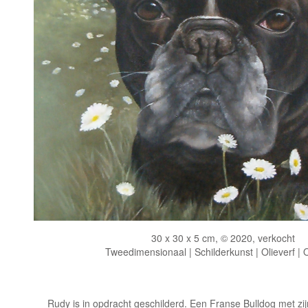
30 x 30 x 5 cm, © 2020, verkocht
Tweedimensionaal | Schilderkunst | Olieverf |
Rudy is in opdracht geschilderd. Een Franse Bulldog met zijn