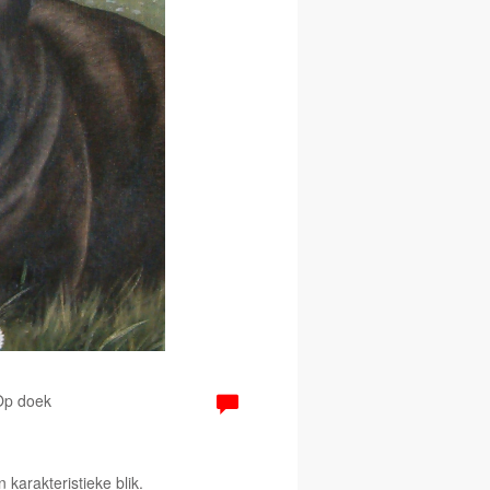
 Op doek
 karakteristieke blik.