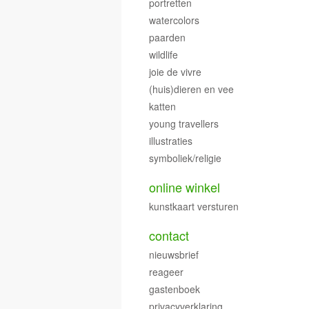
portretten
watercolors
paarden
wildlife
joie de vivre
(huis)dieren en vee
katten
young travellers
illustraties
symboliek/religie
online winkel
kunstkaart versturen
contact
nieuwsbrief
reageer
gastenboek
privacyverklaring