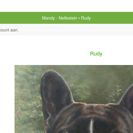
Mandy - Nellestein
Rudy
count aan
.
Rudy